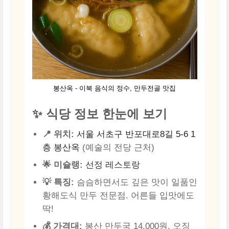
봉산옥 - 이북 음식의 정수, 만두전골 맛집
✨ 식당 정보 한눈에 보기
📍 위치:
서울 서초구 반포대로8길 5-6 1
층 봉산옥
(예술의 전당 근처)
🌟 미슐랭:
선정 레스토랑
💡 특징:
슴슴하면서도 깊은 맛이 일품인
황해도식 만두 전문점. 어른들 입맛에도
딱!
💰 가격대:
봉산 만두국 14,000원, 오징