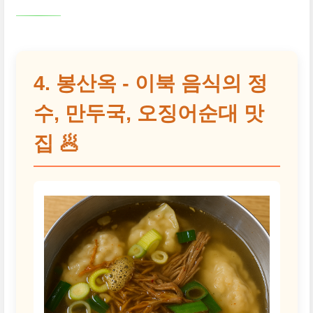
4. 봉산옥 - 이북 음식의 정
수, 만두국, 오징어순대 맛
집 🥟