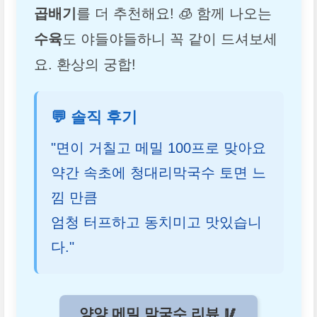
곱배기
를 더 추천해요! 🧊 함께 나오는
수육
도 야들야들하니 꼭 같이 드셔보세
요. 환상의 궁합!
💬 솔직 후기
"면이 거칠고 메밀 100프로 맞아요
약간 속초에 청대리막국수 토면 느
낌 만큼
엄청 터프하고 동치미고 맛있습니
다."
양양 메밀 막국수 리뷰 🥢