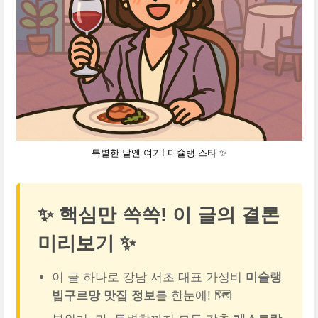
특별한 날엔 여기! 미슐랭 스타 ✨
✨ 핵심만 쏙쏙! 이 글의 결론
미리보기 ✨
이 글 하나로 강남 서초 대표 가성비
미슐랭
빕구르망 맛집 정보
를 한눈에! 🗺️