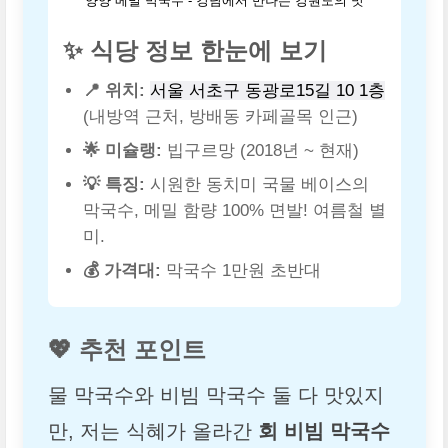
양양 메밀 막국수 - 강남에서 만나는 강원도의 맛
✨ 식당 정보 한눈에 보기
📍 위치:
서울 서초구 동광로15길 10 1층
(내방역 근처, 방배동 카페골목 인근)
🌟 미슐랭:
빕구르망 (2018년 ~ 현재)
💡 특징:
시원한 동치미 국물 베이스의
막국수, 메밀 함량 100% 면발! 여름철 별
미.
💰 가격대:
막국수 1만원 초반대
💖 추천 포인트
물 막국수와 비빔 막국수 둘 다 맛있지
만, 저는 식혜가 올라간
회 비빔 막국수