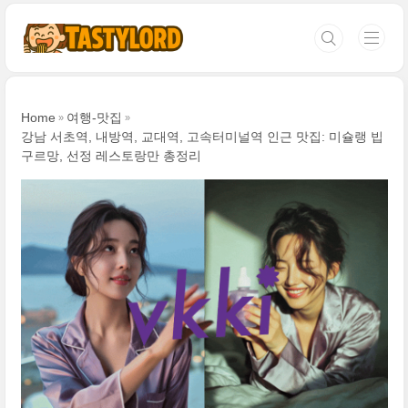
본문 바로가기
Home
여행-맛집
강남 서초역, 내방역, 교대역, 고속터미널역 인근 맛집: 미슐랭 빕
구르망, 선정 레스토랑만 총정리