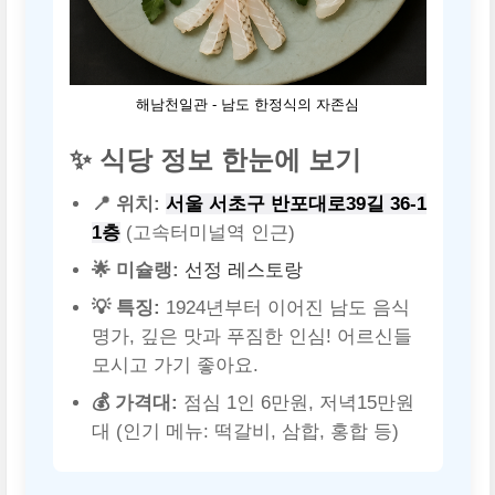
해남천일관 - 남도 한정식의 자존심
✨ 식당 정보 한눈에 보기
📍 위치:
서울 서초구 반포대로39길 36-1
1층
(고속터미널역 인근)
🌟 미슐랭:
선정 레스토랑
💡 특징:
1924년부터 이어진 남도 음식
명가, 깊은 맛과 푸짐한 인심! 어르신들
모시고 가기 좋아요.
💰 가격대:
점심 1인 6만원, 저녁15만원
대 (인기 메뉴: 떡갈비, 삼합, 홍합 등)