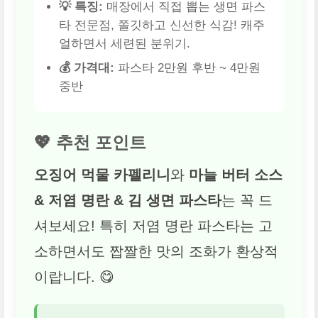
💡 특징:
매장에서 직접 뽑는 생면 파스
타 전문점, 쫄깃하고 신선한 식감! 캐주
얼하면서 세련된 분위기.
💰 가격대:
파스타 2만원 후반 ~ 4만원
중반
💖 추천 포인트
오징어 먹물 카펠리니
와
마늘 버터 소스
& 저염 명란 & 김 생면 파스타
는 꼭 드
셔보세요! 특히 저염 명란 파스타는 고
소하면서도 짭짤한 맛의 조화가 환상적
이랍니다. 😋