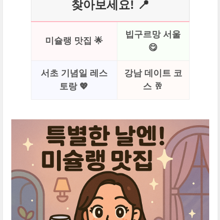
찾아보세요! 📍
빕구르망 서울
미슐랭 맛집 🌟
😋
서초 기념일 레스
강남 데이트 코
토랑 💖
스 🥂