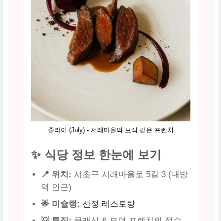
줄라이 (July) - 서래마을의 보석 같은 프렌치
✨ 식당 정보 한눈에 보기
📍 위치:
서초구 서래마을로 5길 3 (내방
역 인근)
🌟 미슐랭:
선정 레스토랑
💡 특징:
클래식 & 모던 프렌치의 정수,