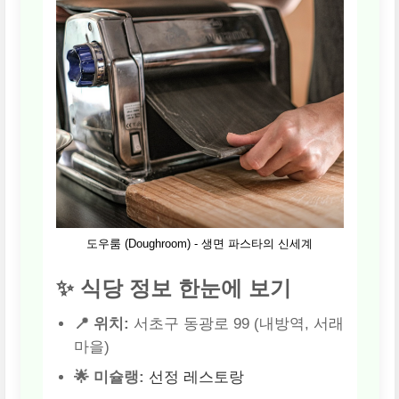
도우룸 (Doughroom) - 생면 파스타의 신세계
✨ 식당 정보 한눈에 보기
📍 위치:
서초구 동광로 99 (내방역, 서래
마을)
🌟 미슐랭:
선정 레스토랑