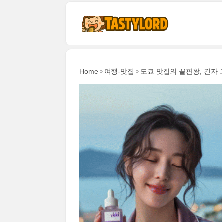
본문 바로가기
Home
여행-맛집
도쿄 맛집의 끝판왕, 긴자