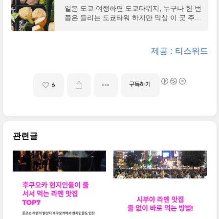
국 대신 고기 가득한 돈지루가 제공된다.팁 :
도는 아닌거 같아요"(리뷰 발췌 : 구글 맵)1.
일본 도쿄 여행하면 도쿄타워지, 누구나 한 번
웨이팅 없는 시간과 요일이..
우동 신 (うどん 慎 )구글 리뷰 : 3060개구글
쯤은 들리는 도쿄타워 하지만 막상 이 곳 주변
평점 : 4.2개요 : 시부야에 본점을 두고 있는
엔 먹고 실망하는 가게가 즐비하다. 하지만 다
우동 맛집, 우동집이지만 튀김이 더 맛있다는
먹고 살자고 하는 일인데 맛집 몇 군데 없을
평팁 : 가게가 협소하여 식사 시간을 피해 10
까? 딱 4곳 추천해 드린다."정원이 넓고 또 도
제공 : 티스워드
시, 3시, 9시 이후 방문을 추천한다.구글 맵 : h
쿄타워가 보여서 정원에서 사진 찍으면 정말
ttps://goo.gl/maps/dswSKLiRaunmgmjW9 우
인생샷 건질 수 있어요👍…"(리뷰 발췌 : 구글
동 신 · 일본 〒151-0053..
맵)1. 토후야 우카이 東京 芝 とうふ屋うかい
구글 리뷰 : 2684개구글 평점 : 4.5개요 : 도쿄
구독하기
6
타워가 보이는 환상적인 정원의 식사가 가능
한 두부 가이세키 레스토랑팁 : 두부요리가 포
함된 코스요리 인당 8만원 이상의 예산, 예약
필수구글 맵 : https://goo.gl/maps/bx7NLxXn
wY15Wqxz8 토후야 우카이 · 4 Chome-4-13
관련글
Shibakoen, Minato ..