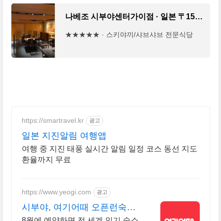
나베조 시부야센터가이점 · 일본 〒150-0042 Tokyo, Shibuya, Udagawacho, 31−2 渋谷 ＢＥＡＭ 6F
★★★★★ · 스키야끼/샤브샤브 전문식당
https://smartravel.kr
광고
일본 지진알림 여행앱
여행 중 지진 태풍 실시간 알림 일정 코스 동선 지도
환율까지 무료
https://www.yeogi.com
광고
시부야, 여기어때 오픈런숙소
최대 81% 할인
8월에 예약하면 전 세계 인기 숙소