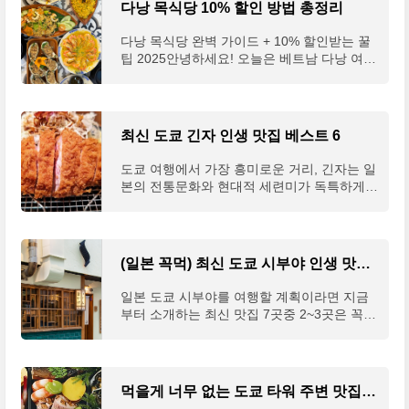
다낭 목식당 10% 할인 방법 총정리
１Ｆ★★★★☆ · 해산물 돈부리 전문점www.
제든지 찾아갈 수 있는 최고의 라멘 맛집 리스
g..
트를 손에 넣게 될 거예요. 🍜✨🥢 후쿠오카 라
다낭 목식당 완벽 가이드 + 10% 할인받는 꿀
멘 스타일 알아보기하카타 라멘 vs 나가하마
팁 2025안녕하세요! 오늘은 베트남 다낭 여행
라멘후쿠오카의 라멘은 크게 하카타 라멘, 나
에서 꼭 방문해야 할 해산물 맛집, 목식당(Hải
가하마 라멘, 구루메 라멘의 세 가지 계열로
sản Mộc quán)에 대해 소개해드릴게요. 한국
나뉩니다. 모두 돼지뼈를 장시간 우려낸 돈코
인들 사이에서 원탑 맛집으로 소문난 이곳, 어
츠 국물이 특징이지만, 세부적인 차이가 있어
떻게 하면 더 저렴하게 이용할 수 있는지 꿀팁
최신 도쿄 긴자 인생 맛집 베스트 6
요.하카타 라멘은 돼지뼈 국물과 가늘고 곧은
까지 알려드릴게요! 😊★ 목식당 예약하기 →
면발이 특징이며, 대부분의 가게에서 면의 경
카카오톡 채널 '다낭목해산물식당' 검색 후 친
도쿄 여행에서 가장 흥미로운 거리, 긴자는 일
도를 선택할 수 있습니다. 반면 나가하마 라
구추가(바로 가기)목식당은 어떤 곳인가요?목
본의 전통문화와 현대적 세련미가 독특하게
멘..
식당(Hải sản Mộc quán)은 다낭의 대표적인
어우러져 쇼핑, 패션, 일본 역사에 관심이 있
씨푸드 전문 레스토랑으로, 랍스타, 조개, 새
는 사람이라면 누구나 꼭 가봐야 할 곳이다.
우, 각종 생선 등을 현지 시장 가격으로 저렴
긴자 와코, 긴자 식스, 마츠야 긴자, 소니 빌딩,
하게 맛볼 수 있는 곳이에요1. 다낭 현지인들
가부키자 극장 등의 핫플 방문을 하다보면 허
(일본 꼭먹) 최신 도쿄 시부야 인생 맛집 베스트 7
사이에서도 5대 씨푸드 레스토랑 중 하나로
기가 질텐데 아래 일본 꼭먹 맛집 2~3개는 꼭
꼽히며, 2023년 JTBC '아는형님'에서 소개된
맛보도록 하자. 도쿄 최저가 숙소 비교하기 👆
일본 도쿄 시부야를 여행할 계획이라면 지금
이후 더..
"저 일본돈카츠 한국에서 돈아까운 맛이라서
부터 소개하는 최신 맛집 7곳중 2~3곳은 꼭
안가는데요 돈카츠아오키먹고 인생돈까스집
들러 보시는 것을 추천한다.하나 하나 검색하
이 바꼈습니다"(리뷰 발췌 : 구글 맵)1. 돈카츠
면 다 나오는 정보지만 그럴 시간에 하나 더
아오키 긴자점とんかつ檍(あおき) 銀座店구
맛보시라고 직접 정리해 드린다. 도쿄 최저가
글 리뷰 : 781개구글 평점 : 4.5특징 : 등심의
숙소 비교하기 👆 "한시간 안에 먹을정도면 맛
먹을게 너무 없는 도쿄 타워 주변 맛집 베스트 4 탈탈 털었어요.
지방 비율에 따라 메뉴가 세분화된 돈카츠, 장
나는거 같구요 .. 제생각엔 .. 두시간 기다릴정