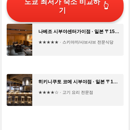
도쿄 최저가 숙소 비교하
👆
기
나베조 시부야센터가이점 · 일본 〒150-0042 Tokyo, Shibuya, Udagawacho, 31−2 渋谷 ＢＥＡＭ 6F
★★★★★ · 스키야끼/샤브샤브 전문식당
히키니쿠토 코메 시부야점 · 일본 〒150-0043 Tokyo, Shibuya, Dogenzaka, 2 Chome−28−1 椎津ビル ３F
★★★★☆ · 고기 요리 전문점