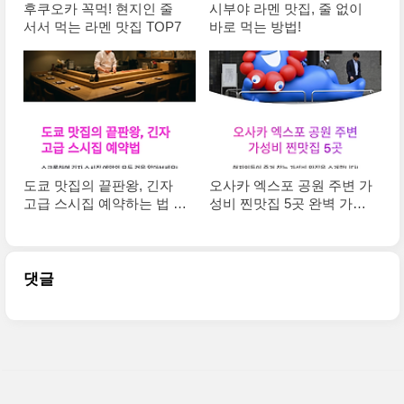
후쿠오카 꼭먹! 현지인 줄
시부야 라멘 맛집, 줄 없이
서서 먹는 라멘 맛집 TOP7
바로 먹는 방법!
도쿄 맛집의 끝판왕, 긴자
오사카 엑스포 공원 주변 가
고급 스시집 예약하는 법 총
성비 찐맛집 5곳 완벽 가이
정리
드
댓글