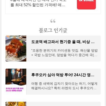
를 최대 52% 할인된 가격에! 매주
쏟아지는 다양한 혜택! 앱으로 알
림 받고 똑똑하게 숙소 예약하기
블로그 인기글
도쿄역 배고파서 현기증 올 때, 비상 맛집 베스트 5
"조용한 분위기의 카이센동 맛집. 해산물 덮밥
+ 국밥 느낌인데, 덮밥을 먹다가 중간에 국(so
up)을 부어주는 음식이라고 보면 된다. 해산
물 좋아하는 한국인으로서 정말 맛있는 일본
식 국밥집이라고 생각하면 된다. 진짜 든든하
다.👍"1. 츠지한 つじ半 日本橋本店구글 리뷰
후쿠오카 심야 먹방 투어! 24시간 영업하는 라멘집 총정리 2025
: 2759개구글 평점 : 4.4개요 : 도쿄역 인근의
카이센동 맛집팁 : 1시간 웨이팅은 기본, 가장
여행 중 새벽에 갑자기 찾아오는 허기, 어떻게
한산한 평일 3~4시를 공략, 오차즈케가 킬링
해결하시나요? 특히 라멘의 도시 후쿠오카에
포인트리뷰& 사진 출처 구글 맵 : https://map
서는 밤이 깊어도 맛있는 라멘을 즐길 수 있답
s.app.goo.gl/DYSax6JuizvDq5A4A 츠지한 니
니다. 24시간 영업하는 라멘집들이 여러분의
혼바시 본점 · 일본 〒103-0027 Tokyo, Chuo
심야 식욕을 완벽하게 채워줄 준비가 되어 있
City, Nihonbashi, 3 Chome−1−15 久栄ビル
어요! 이 글을 읽고 나면 후쿠오카 여행 중 언