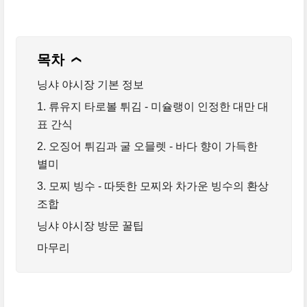
목차
❯
닝샤 야시장 기본 정보
1. 류유지 타로볼 튀김 - 미슐랭이 인정한 대만 대
표 간식
2. 오징어 튀김과 굴 오믈렛 - 바다 향이 가득한
별미
3. 모찌 빙수 - 따뜻한 모찌와 차가운 빙수의 환상
조합
닝샤 야시장 방문 꿀팁
마무리