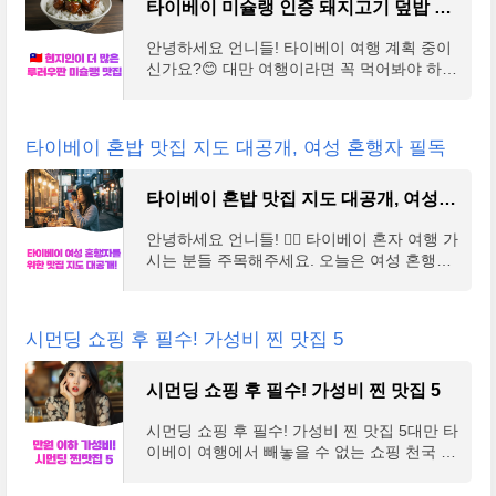
타이베이 미슐랭 인증 돼지고기 덮밥 맛집, 현지인 몰려드는 왕스 브로스
안녕하세요 언니들! 타이베이 여행 계획 중이
신가요?😊 대만 여행이라면 꼭 먹어봐야 하는
'루러우판(滷肉飯)'을 소개해드릴게요! 이 돼
지고기 덮밥은 대만 국민 음식인데, 오늘 소개
해드릴 '왕
타이베이 혼밥 맛집 지도 대공개, 여성 혼행자 필독
타이베이 혼밥 맛집 지도 대공개, 여성 혼행자 필독
안녕하세요 언니들! 🙋‍♀️ 타이베이 혼자 여행 가
시는 분들 주목해주세요. 오늘은 여성 혼행자
를 위한 타이베이 혼밥 맛집 지도를 대공개할
게요! 혼자 먹기 좋은 맛집들만 쏙쏙 골라왔으
니
시먼딩 쇼핑 후 필수! 가성비 찐 맛집 5
시먼딩 쇼핑 후 필수! 가성비 찐 맛집 5
시먼딩 쇼핑 후 필수! 가성비 찐 맛집 5대만 타
이베이 여행에서 빼놓을 수 없는 쇼핑 천국 시
먼딩! 열심히 쇼핑하고 나면 속이 출출해지는
데, 비싼 음식점은 부담스럽죠. 시먼딩에는 한