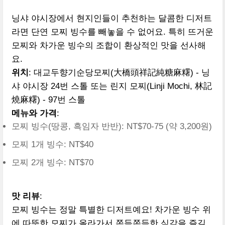
닝샤 야시장에서 현지인들이 추천하는 달콤한 디저트
라면 단연 모찌 빙수를 빼놓을 수 없어요. 특히 뜨거운
모찌와 차가운 빙수의 조합이 환상적인 맛을 선사해
요.
위치
: 대교두향기순당모찌(大橋頭祥記純糖麻糬) - 닝
샤 야시장 24번 스톨 또는 린지 모찌(Linji Mochi, 林記
燒麻糬) - 97번 스톨
메뉴와 가격
:
모찌 빙수(땅콩, 흑임자 반반): NT$70-75 (약 3,200원)
모찌 1개 빙수: NT$40
모찌 2개 빙수: NT$70
맛 리뷰
:
모찌 빙수는 정말 특별한 디저트예요! 차가운 빙수 위
에 따뜻한 모찌가 올라가서 쫀득쫀득한 식감을 즐길