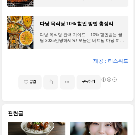
평점 : 4.2개요 : 시부야에 본점을 두고 있는
어우러져 쇼핑, 패션, 일본 역사에 관심이 있
우동 맛집, 우동집이지만 튀김이 더 맛있다는
는 사람이라면 누구나 꼭 가봐야 할 곳이다.
평팁 : 가게가 협소하여 식사 시간을 피해 10
긴자 와코, 긴자 식스, 마츠야 긴자, 소니 빌딩,
시, 3시, 9시 이후 방문을 추천한다.구글 맵 : h
가부키자 극장 등의 핫플 방문을 하다보면 허
다낭 목식당 10% 할인 방법 총정리
ttps://goo.gl/maps/dswSKLiRaunmgmjW9 우
기가 질텐데 아래 일본 꼭먹 맛집 2~3개는 꼭
동 신 · 일본 〒151-0053..
맛보도록 하자. 도쿄 최저가 숙소 비교하기 👆
다낭 목식당 완벽 가이드 + 10% 할인받는 꿀
"저 일본돈카츠 한국에서 돈아까운 맛이라서
팁 2025안녕하세요! 오늘은 베트남 다낭 여행
안가는데요 돈카츠아오키먹고 인생돈까스집
에서 꼭 방문해야 할 해산물 맛집, 목식당(Hải
이 바꼈습니다"(리뷰 발췌 : 구글 맵)1. 돈카츠
sản Mộc quán)에 대해 소개해드릴게요. 한국
아오키 긴자점とんかつ檍(あおき) 銀座店구
인들 사이에서 원탑 맛집으로 소문난 이곳, 어
제공 : 티스워드
글 리뷰 : 781개구글 평점 : 4.5특징 : 등심의
떻게 하면 더 저렴하게 이용할 수 있는지 꿀팁
지방 비율에 따라 메뉴가 세분화된 돈카츠, 장
까지 알려드릴게요! 😊★ 목식당 예약하기 →
국 대신 고기 가득한 돈지루가 제공된다.팁 :
카카오톡 채널 '다낭목해산물식당' 검색 후 친
웨이팅 없는 시간과 요일이..
구추가(바로 가기)목식당은 어떤 곳인가요?목
구독하기
공감
식당(Hải sản Mộc quán)은 다낭의 대표적인
씨푸드 전문 레스토랑으로, 랍스타, 조개, 새
우, 각종 생선 등을 현지 시장 가격으로 저렴
하게 맛볼 수 있는 곳이에요1. 다낭 현지인들
사이에서도 5대 씨푸드 레스토랑 중 하나로
관련글
꼽히며, 2023년 JTBC '아는형님'에서 소개된
이후 더..