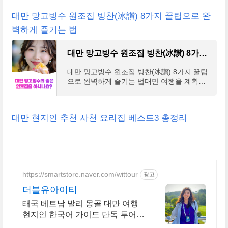
국 돈 1만
대만 망고빙수 원조집 빙찬(冰讃) 8가지 꿀팁으로 완
벽하게 즐기는 법
대만 망고빙수 원조집 빙찬(冰讃) 8가지 꿀팁으로 완벽하게 즐기는 법
대만 망고빙수 원조집 빙찬(冰讃) 8가지 꿀팁
으로 완벽하게 즐기는 법대만 여행을 계획하
시는 분들이라면 한 번쯤은 들어보셨을 망고
빙수, 그중에서도 현지인들 사이에서 최고로
손꼽히는 원조
대만 현지인 추천 사천 요리집 베스트3 총정리
https://smartstore.naver.com/wittour
광고
더블유아이티
태국 베트남 발리 몽골 대만 여행
현지인 한국어 가이드 단독 투어
전문 여행사