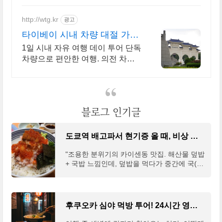
http://wtg.kr
광고
타이베이 시내 차량 대절 가족
단체 밴 버스 대절
1일 시내 자유 여행 데이 투어 단독
차량으로 편안한 여행. 의전 차량
내 맘대로 만드는 타이베이 1일 투
어
블로그 인기글
도쿄역 배고파서 현기증 올 때, 비상 맛집 베스트 5
"조용한 분위기의 카이센동 맛집. 해산물 덮밥
+ 국밥 느낌인데, 덮밥을 먹다가 중간에 국(so
up)을 부어주는 음식이라고 보면 된다. 해산
물 좋아하는 한국인으로서 정말 맛있는 일본
식 국밥집이라고 생각하면 된다. 진짜 든든하
다.👍"1. 츠지한 つじ半 日本橋本店구글 리뷰
후쿠오카 심야 먹방 투어! 24시간 영업하는 라멘집 총정리 2025
: 2759개구글 평점 : 4.4개요 : 도쿄역 인근의
카이센동 맛집팁 : 1시간 웨이팅은 기본, 가장