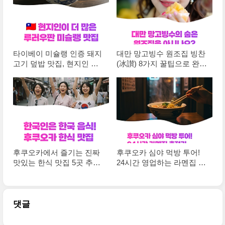
타이베이 미슐랭 인증 돼지
대만 망고빙수 원조집 빙찬
고기 덮밥 맛집, 현지인 몰
(冰讃) 8가지 꿀팁으로 완벽
려드는 왕스 브로스
하게 즐기는 법
후쿠오카에서 즐기는 진짜
후쿠오카 심야 먹방 투어!
맛있는 한식 맛집 5곳 추천
24시간 영업하는 라멘집 총
해드려요
정리 2025
댓글