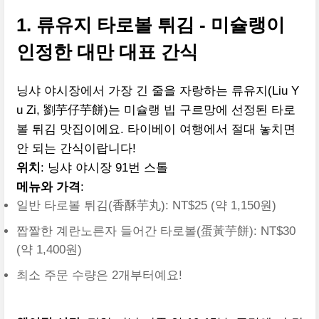
1. 류유지 타로볼 튀김 - 미슐랭이
인정한 대만 대표 간식
닝샤 야시장에서 가장 긴 줄을 자랑하는 류유지(Liu Y
u Zi, 劉芋仔芋餅)는 미슐랭 빕 구르망에 선정된 타로
볼 튀김 맛집이에요. 타이베이 여행에서 절대 놓치면
안 되는 간식이랍니다!
위치
: 닝샤 야시장 91번 스톨
메뉴와 가격
:
일반 타로볼 튀김(香酥芋丸): NT$25 (약 1,150원)
짭짤한 계란노른자 들어간 타로볼(蛋黃芋餅): NT$30
(약 1,400원)
최소 주문 수량은 2개부터예요!