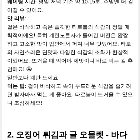
웨이팅 시간
: 평일 저녁 기준 약 10-15분, 주말엔 더 길
어질 수 있어요.
맛 리뷰
:
겉은 바삭하고 속은 쫄깃한 타로볼의 식감이 정말 매
력적이에요! 특히 계란노른자가 들어간 버전은 짭짤
하고 고소한 맛이 입안에서 퍼져 너무 맛있어요. 타로
의 자연스러운 단맛과 다양한 식감의 조화가 환상적
이었어요. 뜨거울 때 먹어야 제맛이니 바로 먹는 걸 추
천해요! 🤤
일반보다 계란 드세요
먹는 팁
: 겉이 바삭하고 속이 부드러운 식감을 즐기려
면 받자마자 먹는 게 좋아요. 타로볼이 뜨거울 수 있으
니 조심하세요!
2. 오징어 튀김과 굴 오믈렛 - 바다