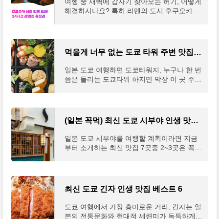
여행 중 새벽에 갑자기 찾아오는 허기, 어떻게
한산한 평일 3~4시를 공략, 오차즈케가 킬링
해결하시나요? 특히 라멘의 도시 후쿠오카에
포인트리뷰& 사진 출처 구글 맵 : https://map
서는 밤이 깊어도 맛있는 라멘을 즐길 수 있답
s.app.goo.gl/DYSax6JuizvDq5A4A 츠지한 니
니다. 24시간 영업하는 라멘집들이 여러분의
혼바시 본점 · 일본 〒103-0027 Tokyo, Chuo
심야 식욕을 완벽하게 채워줄 준비가 되어 있
City, Nihonbashi, 3 Chome−1−15 久栄ビル
어요! 이 글을 읽고 나면 후쿠오카 여행 중 언
먹을게 너무 없는 도쿄 타워 주변 맛집 베스트 4 탈탈 털었어요.
１Ｆ★★★★☆ · 해산물 돈부리 전문점www.
제든지 찾아갈 수 있는 최고의 라멘 맛집 리스
g..
트를 손에 넣게 될 거예요. 🍜✨🥢 후쿠오카 라
일본 도쿄 여행하면 도쿄타워지, 누구나 한 번
멘 스타일 알아보기하카타 라멘 vs 나가하마
쯤은 들리는 도쿄타워 하지만 막상 이 곳 주변
라멘후쿠오카의 라멘은 크게 하카타 라멘, 나
엔 먹고 실망하는 가게가 즐비하다. 하지만 다
가하마 라멘, 구루메 라멘의 세 가지 계열로
먹고 살자고 하는 일인데 맛집 몇 군데 없을
나뉩니다. 모두 돼지뼈를 장시간 우려낸 돈코
까? 딱 4곳 추천해 드린다."정원이 넓고 또 도
츠 국물이 특징이지만, 세부적인 차이가 있어
쿄타워가 보여서 정원에서 사진 찍으면 정말
(일본 꼭먹) 최신 도쿄 시부야 인생 맛집 베스트 7
요.하카타 라멘은 돼지뼈 국물과 가늘고 곧은
인생샷 건질 수 있어요👍…"(리뷰 발췌 : 구글
면발이 특징이며, 대부분의 가게에서 면의 경
맵)1. 토후야 우카이 東京 芝 とうふ屋うかい
일본 도쿄 시부야를 여행할 계획이라면 지금
도를 선택할 수 있습니다. 반면 나가하마 라
구글 리뷰 : 2684개구글 평점 : 4.5개요 : 도쿄
부터 소개하는 최신 맛집 7곳중 2~3곳은 꼭
멘..
타워가 보이는 환상적인 정원의 식사가 가능
들러 보시는 것을 추천한다.하나 하나 검색하
한 두부 가이세키 레스토랑팁 : 두부요리가 포
면 다 나오는 정보지만 그럴 시간에 하나 더
함된 코스요리 인당 8만원 이상의 예산, 예약
맛보시라고 직접 정리해 드린다. 도쿄 최저가
필수구글 맵 : https://goo.gl/maps/bx7NLxXn
숙소 비교하기 👆 "한시간 안에 먹을정도면 맛
최신 도쿄 긴자 인생 맛집 베스트 6
wY15Wqxz8 토후야 우카이 · 4 Chome-4-13
나는거 같구요 .. 제생각엔 .. 두시간 기다릴정
Shibakoen, Minato ..
도는 아닌거 같아요"(리뷰 발췌 : 구글 맵)1.
도쿄 여행에서 가장 흥미로운 거리, 긴자는 일
우동 신 (うどん 慎 )구글 리뷰 : 3060개구글
본의 전통문화와 현대적 세련미가 독특하게