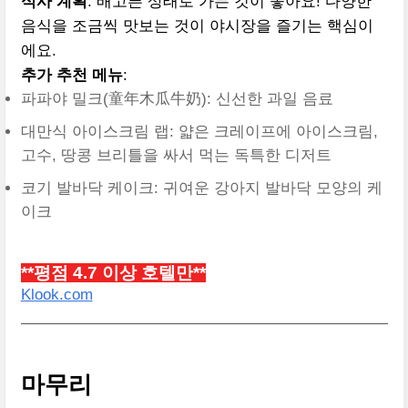
식사 계획
: 배고픈 상태로 가는 것이 좋아요! 다양한
음식을 조금씩 맛보는 것이 야시장을 즐기는 핵심이
에요.
추가 추천 메뉴
:
파파야 밀크(童年木瓜牛奶): 신선한 과일 음료
대만식 아이스크림 랩: 얇은 크레이프에 아이스크림,
고수, 땅콩 브리틀을 싸서 먹는 독특한 디저트
코기 발바닥 케이크: 귀여운 강아지 발바닥 모양의 케
이크
**평점 4.7 이상 호텔만**
Klook.com
마무리