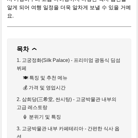
알게 되어 여행 일정을 더욱 알차게 보낼 수 있을 거예
요.
목차
❯
1. 고궁정화(Silk Palace) - 프리미엄 광동식 딤섬
뷔페
🍽️ 특징 및 추천 메뉴
💰 가격 및 영업시간
2. 삼희당(三希堂, 싼시탕) - 고궁박물관 내부의
고급 레스토랑
🏮 분위기 및 특징
3. 고궁박물관 내부 카페테리아 - 간편한 식사 옵
션