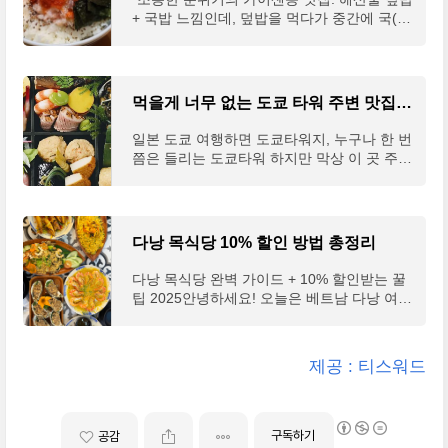
웨이팅 없는 시간과 요일이..
멘 스타일 알아보기하카타 라멘 vs 나가하마
+ 국밥 느낌인데, 덮밥을 먹다가 중간에 국(so
라멘후쿠오카의 라멘은 크게 하카타 라멘, 나
up)을 부어주는 음식이라고 보면 된다. 해산
가하마 라멘, 구루메 라멘의 세 가지 계열로
물 좋아하는 한국인으로서 정말 맛있는 일본
나뉩니다. 모두 돼지뼈를 장시간 우려낸 돈코
식 국밥집이라고 생각하면 된다. 진짜 든든하
츠 국물이 특징이지만, 세부적인 차이가 있어
다.👍"1. 츠지한 つじ半 日本橋本店구글 리뷰
먹을게 너무 없는 도쿄 타워 주변 맛집 베스트 4 탈탈 털었어요.
요.하카타 라멘은 돼지뼈 국물과 가늘고 곧은
: 2759개구글 평점 : 4.4개요 : 도쿄역 인근의
면발이 특징이며, 대부분의 가게에서 면의 경
카이센동 맛집팁 : 1시간 웨이팅은 기본, 가장
일본 도쿄 여행하면 도쿄타워지, 누구나 한 번
도를 선택할 수 있습니다. 반면 나가하마 라
한산한 평일 3~4시를 공략, 오차즈케가 킬링
쯤은 들리는 도쿄타워 하지만 막상 이 곳 주변
멘..
포인트리뷰& 사진 출처 구글 맵 : https://map
엔 먹고 실망하는 가게가 즐비하다. 하지만 다
s.app.goo.gl/DYSax6JuizvDq5A4A 츠지한 니
먹고 살자고 하는 일인데 맛집 몇 군데 없을
혼바시 본점 · 일본 〒103-0027 Tokyo, Chuo
까? 딱 4곳 추천해 드린다."정원이 넓고 또 도
City, Nihonbashi, 3 Chome−1−15 久栄ビル
쿄타워가 보여서 정원에서 사진 찍으면 정말
다낭 목식당 10% 할인 방법 총정리
１Ｆ★★★★☆ · 해산물 돈부리 전문점www.
인생샷 건질 수 있어요👍…"(리뷰 발췌 : 구글
g..
맵)1. 토후야 우카이 東京 芝 とうふ屋うかい
다낭 목식당 완벽 가이드 + 10% 할인받는 꿀
구글 리뷰 : 2684개구글 평점 : 4.5개요 : 도쿄
팁 2025안녕하세요! 오늘은 베트남 다낭 여행
타워가 보이는 환상적인 정원의 식사가 가능
에서 꼭 방문해야 할 해산물 맛집, 목식당(Hải
한 두부 가이세키 레스토랑팁 : 두부요리가 포
sản Mộc quán)에 대해 소개해드릴게요. 한국
함된 코스요리 인당 8만원 이상의 예산, 예약
인들 사이에서 원탑 맛집으로 소문난 이곳, 어
제공 : 티스워드
필수구글 맵 : https://goo.gl/maps/bx7NLxXn
떻게 하면 더 저렴하게 이용할 수 있는지 꿀팁
wY15Wqxz8 토후야 우카이 · 4 Chome-4-13
까지 알려드릴게요! 😊★ 목식당 예약하기 →
Shibakoen, Minato ..
카카오톡 채널 '다낭목해산물식당' 검색 후 친
구추가(바로 가기)목식당은 어떤 곳인가요?목
구독하기
공감