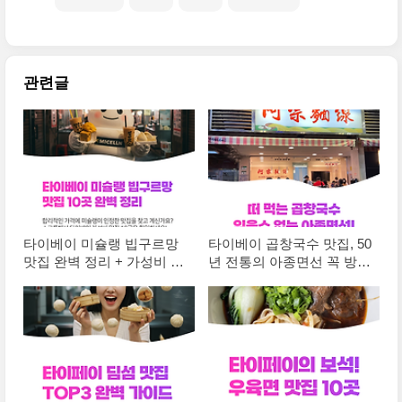
식당(Hải sản Mộc quán)은 다낭의 대표적인
씨푸드 전문 레스토랑으로, 랍스타, 조개, 새
우, 각종 생선 등을 현지 시장 가격으로 저렴
하게 맛볼 수 있는 곳이에요1. 다낭 현지인들
사이에서도 5대 씨푸드 레스토랑 중 하나로
관련글
꼽히며, 2023년 JTBC '아는형님'에서 소개된
이후 더..
타이베이 미슐랭 빕구르망
타이베이 곱창국수 맛집, 50
맛집 완벽 정리 + 가성비 꿀
년 전통의 아종면선 꼭 방문
팁 챙기세요(2025)
하세요