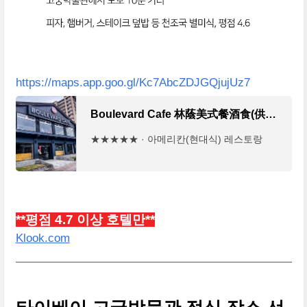
https://maps.app.goo.gl/Kc7AbcZDJGQjujUz7
Boulevard Cafe 林蔭美式餐酒食(供餐至20:00) · No. 33號, Sec 2, Zhi Shan Rd, Shilin District, Taipei City, 대만 111
★★★★★ · 아메리칸(현대식) 레스토랑
**평점 4.7 이상 호텔만**
Klook.com