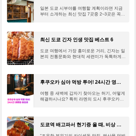
일본 도쿄 시부야를 여행할 계획이라면 지금
부터 소개하는 최신 맛집 7곳중 2~3곳은 꼭
들러 보시는 것을 추천한다.하나 하나 검색하
면 다 나오는 정보지만 그럴 시간에 하나 더
맛보시라고 직접 정리해 드린다. 도쿄 최저가
숙소 비교하기 👆 "한시간 안에 먹을정도면 맛
최신 도쿄 긴자 인생 맛집 베스트 6
나는거 같구요 .. 제생각엔 .. 두시간 기다릴정
도는 아닌거 같아요"(리뷰 발췌 : 구글 맵)1.
도쿄 여행에서 가장 흥미로운 거리, 긴자는 일
우동 신 (うどん 慎 )구글 리뷰 : 3060개구글
본의 전통문화와 현대적 세련미가 독특하게
평점 : 4.2개요 : 시부야에 본점을 두고 있는
어우러져 쇼핑, 패션, 일본 역사에 관심이 있
우동 맛집, 우동집이지만 튀김이 더 맛있다는
는 사람이라면 누구나 꼭 가봐야 할 곳이다.
평팁 : 가게가 협소하여 식사 시간을 피해 10
긴자 와코, 긴자 식스, 마츠야 긴자, 소니 빌딩,
시, 3시, 9시 이후 방문을 추천한다.구글 맵 : h
가부키자 극장 등의 핫플 방문을 하다보면 허
후쿠오카 심야 먹방 투어! 24시간 영업하는 라멘집 총정리 2025
ttps://goo.gl/maps/dswSKLiRaunmgmjW9 우
기가 질텐데 아래 일본 꼭먹 맛집 2~3개는 꼭
동 신 · 일본 〒151-0053..
맛보도록 하자. 도쿄 최저가 숙소 비교하기 👆
여행 중 새벽에 갑자기 찾아오는 허기, 어떻게
"저 일본돈카츠 한국에서 돈아까운 맛이라서
해결하시나요? 특히 라멘의 도시 후쿠오카에
안가는데요 돈카츠아오키먹고 인생돈까스집
서는 밤이 깊어도 맛있는 라멘을 즐길 수 있답
이 바꼈습니다"(리뷰 발췌 : 구글 맵)1. 돈카츠
니다. 24시간 영업하는 라멘집들이 여러분의
아오키 긴자점とんかつ檍(あおき) 銀座店구
심야 식욕을 완벽하게 채워줄 준비가 되어 있
글 리뷰 : 781개구글 평점 : 4.5특징 : 등심의
어요! 이 글을 읽고 나면 후쿠오카 여행 중 언
도쿄역 배고파서 현기증 올 때, 비상 맛집 베스트 5
지방 비율에 따라 메뉴가 세분화된 돈카츠, 장
제든지 찾아갈 수 있는 최고의 라멘 맛집 리스
국 대신 고기 가득한 돈지루가 제공된다.팁 :
트를 손에 넣게 될 거예요. 🍜✨🥢 후쿠오카 라
"조용한 분위기의 카이센동 맛집. 해산물 덮밥